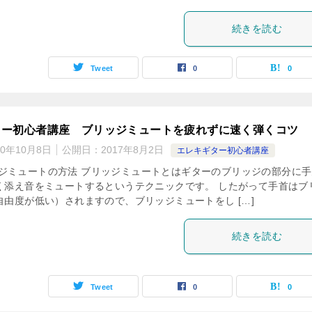
続きを読む
Tweet
0
0
ター初心者講座 ブリッジミュートを疲れずに速く弾くコツ
20年10月8日
公開日：
2017年8月2日
エレキギター初心者講座
ブリッジミュートの方法 ブリッジミュートとはギターのブリッジの部分に
く添え音をミュートするというテクニックです。 したがって手首はブ
自由度が低い）されますので、ブリッジミュートをし […]
続きを読む
Tweet
0
0