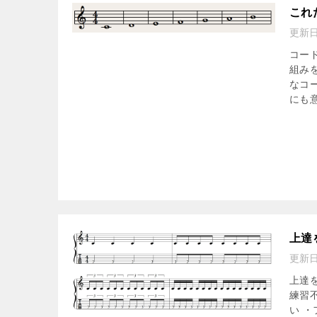
これ
更新
コー
組み
なコ
にも意
上達
更新
上達
練習
い ・