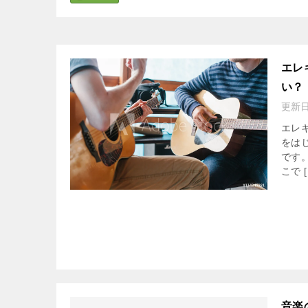
エレ
い？
更新
エレ
をは
です
こで [
音楽