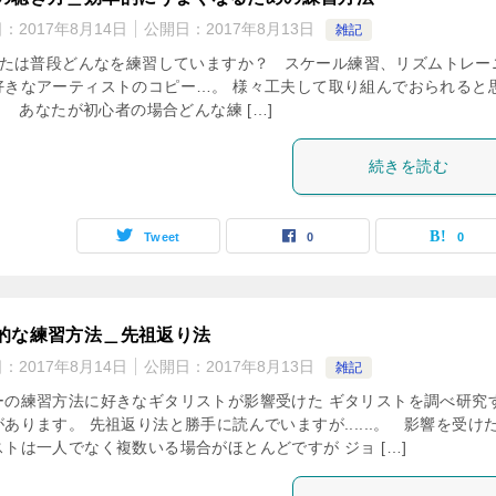
日：
2017年8月14日
公開日：
2017年8月13日
雑記
たは普段どんなを練習していますか？ スケール練習、リズムトレー
好きなアーティストのコピー…。 様々工夫して取り組んでおられると
 あなたが初心者の場合どんな練 […]
続きを読む
Tweet
0
0
的な練習方法＿先祖返り法
日：
2017年8月14日
公開日：
2017年8月13日
雑記
ーの練習方法に好きなギタリストが影響受けた ギタリストを調べ研究
あります。 先祖返り法と勝手に読んでいますが......。 影響を受け
ストは一人でなく複数いる場合がほとんどですが ジョ […]