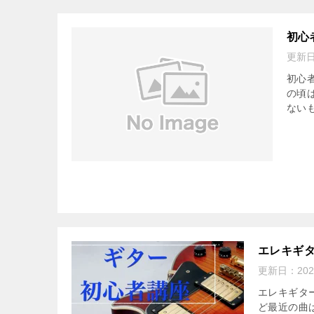
初心
更新
初心
の頃は
ないも
エレキギ
更新日：
20
エレキギタ
ど最近の曲