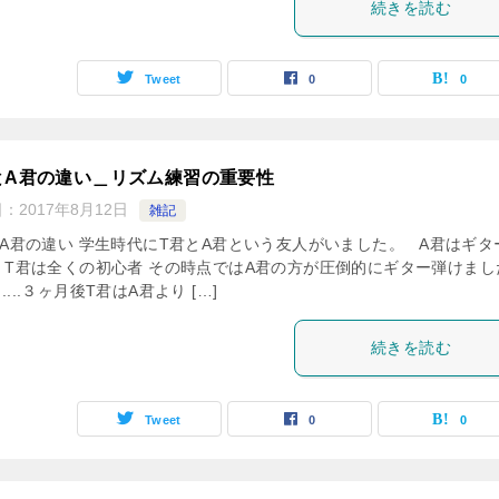
続きを読む
Tweet
0
0
とA君の違い＿リズム練習の重要性
日：
2017年8月12日
雑記
とA君の違い 学生時代にT君とA君という友人がいました。 A君はギタ
、T君は全くの初心者 その時点ではA君の方が圧倒的にギター弾けまし
......３ヶ月後T君はA君より […]
続きを読む
Tweet
0
0