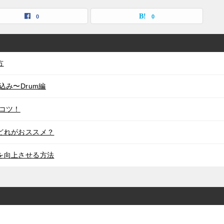
0
0
方
み〜Drum編
コツ！
どれがおススメ？
を向上させる方法