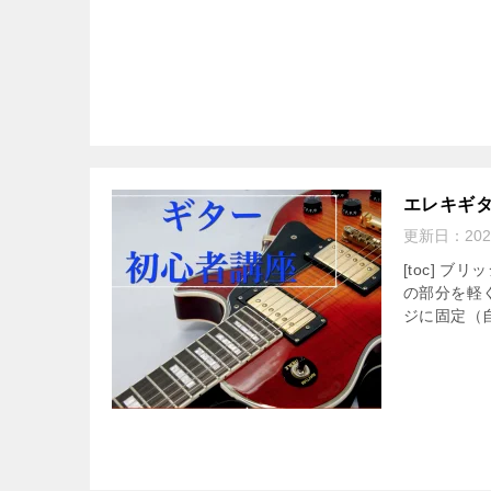
エレキギ
更新日：
20
[toc] 
の部分を軽
ジに固定（