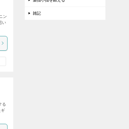
薬指小指を鍛える
雑記
ニン
思い
する
たギ