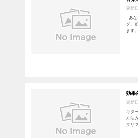
更新
あな
グ、
ます。
効果
更新
ギタ
方法が
タリ