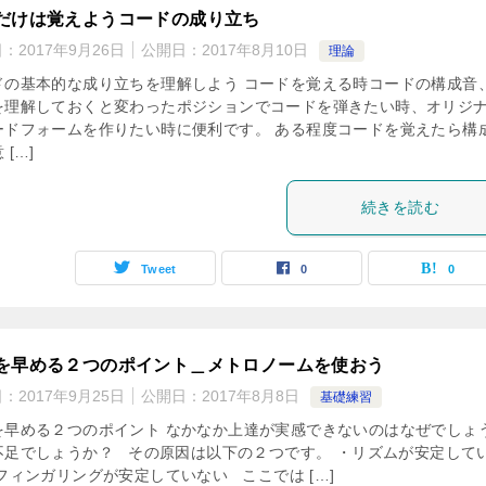
だけは覚えようコードの成り立ち
日：
2017年9月26日
公開日：
2017年8月10日
理論
ドの基本的な成り立ちを理解しよう コードを覚える時コードの構成音
を理解しておくと変わったポジションでコードを弾きたい時、オリジ
ードフォームを作りたい時に便利です。 ある程度コードを覚えたら構
 […]
続きを読む
Tweet
0
0
を早める２つのポイント＿メトロノームを使おう
日：
2017年9月25日
公開日：
2017年8月8日
基礎練習
を早める２つのポイント なかなか上達が実感できないのはなぜでしょ
不足でしょうか？ その原因は以下の２つです。 ・リズムが安定して
フィンガリングが安定していない ここでは […]