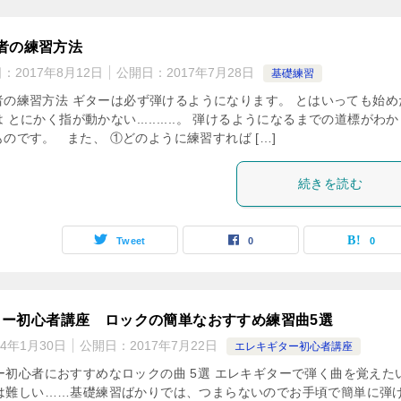
者の練習方法
日：
2017年8月12日
公開日：
2017年7月28日
基礎練習
者の練習方法 ギターは必ず弾けるようになります。 とはいっても始め
 とにかく指が動かない..........。 弾けるようになるまでの道標がわ
のです。 また、 ①どのように練習すれば […]
続きを読む
Tweet
0
0
ター初心者講座 ロックの簡単なおすすめ練習曲5選
24年1月30日
公開日：
2017年7月22日
エレキギター初心者講座
ー初心者におすすめなロックの曲 5選 エレキギターで弾く曲を覚えた
は難しい……基礎練習ばかりでは、つまらないのでお手頃で簡単に弾