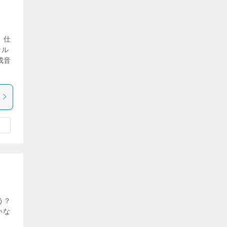
、仕
ナル
成音
う？
いな