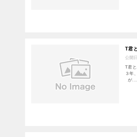
T君
公開
T君
３年
が..