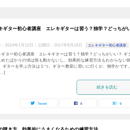
キギター初心者講座 エレキギターは習う？独学？どっちが
日：
2024年1月12日
公開日：
2017年8月16日
エレキギター初心者講座
キギター初心者講座 エレキギターは習う？独学？どっちがいい？ ギ
じめたばかりの頃は指も動かないし、効果的な練習方法もわからない
。 ギターを学ぶ方法は２つ、ギター教室に習いに行くか、独学かです。
…]
続きを読む
Tweet
0
0
の聴き方＿効率的にうまくなるための練習方法