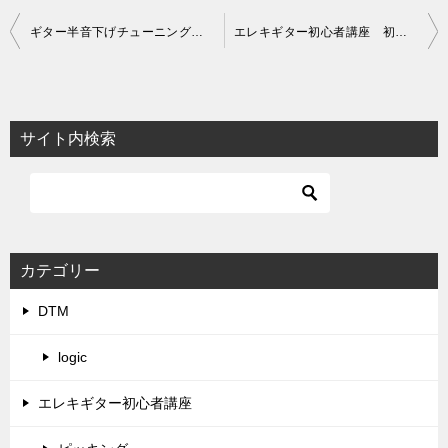
投
ギター半音下げチューニングの魅力とテクニック完全ガイド
エレキギター初心者講座 初心者必見！ギターの弦選びのポイント
稿
ナ
ビ
サイト内検索
ゲ
ー
シ
ョ
カテゴリー
ン
DTM
logic
エレキギター初心者講座