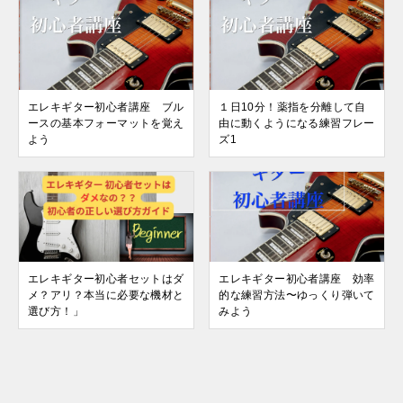
エレキギター初心者講座 ブル
１日10分！薬指を分離して自
ースの基本フォーマットを覚え
由に動くようになる練習フレー
よう
ズ1
エレキギター初心者セットはダ
エレキギター初心者講座 効率
メ？アリ？本当に必要な機材と
的な練習方法〜ゆっくり弾いて
選び方！」
みよう